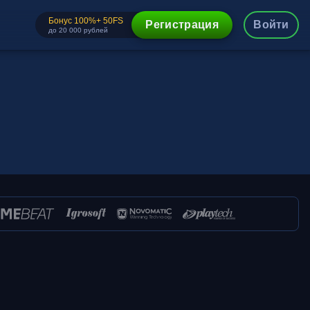
Бонус 100%+ 50FS
Регистрация
Войти
до 20 000 рублей