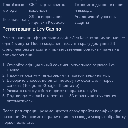
Платёжные
СБП, карты, крипта,
Те же методы пополнения
методы
кошельки
и вывода
SSL-шифрование,
Аналогичный уровень
Безопасность
лицензия Кюрасао
защиты
Регистрация в Lev Casino
Регистрация на официальном сайте Лев Казино занимает менее
одной минуты. После создания аккаунта сразу доступны 33
фриспина без депозита и приветственный бонусный пакет на
пять пополнений.
Откройте официальный сайт или актуальное зеркало Lev
Casino.
Нажмите кнопку «Регистрация» в правом верхнем углу.
Выберите способ: по email, номеру телефона или через
соцсети (Telegram, Google, ВКонтакте).
Укажите валюту счёта и примите правила клуба.
Подтвердите email и телефон — 33 фриспина зачислятся
автоматически.
После регистрации рекомендуется сразу пройти верификацию
личности. Это снимет ограничения на вывод и ускорит обработку
первой выплаты.