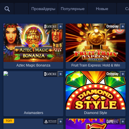
Провайдеры
Популярные
Новые
С
Aztec Magic Bonanza
Fruit Train Express: Hold & Win
Aviamasters
Diamond Style
ТОП