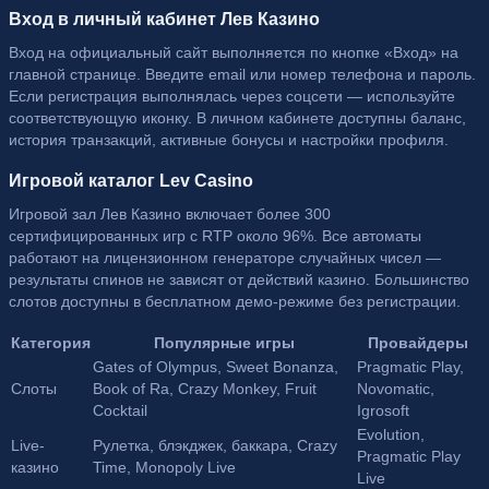
Вход в личный кабинет Лев Казино
Вход на официальный сайт выполняется по кнопке «Вход» на
главной странице. Введите email или номер телефона и пароль.
Если регистрация выполнялась через соцсети — используйте
соответствующую иконку. В личном кабинете доступны баланс,
история транзакций, активные бонусы и настройки профиля.
Игровой каталог Lev Casino
Игровой зал Лев Казино включает более 300
сертифицированных игр с RTP около 96%. Все автоматы
работают на лицензионном генераторе случайных чисел —
результаты спинов не зависят от действий казино. Большинство
слотов доступны в бесплатном демо-режиме без регистрации.
Категория
Популярные игры
Провайдеры
Gates of Olympus, Sweet Bonanza,
Pragmatic Play,
Слоты
Book of Ra, Crazy Monkey, Fruit
Novomatic,
Cocktail
Igrosoft
Evolution,
Live-
Рулетка, блэкджек, баккара, Crazy
Pragmatic Play
казино
Time, Monopoly Live
Live