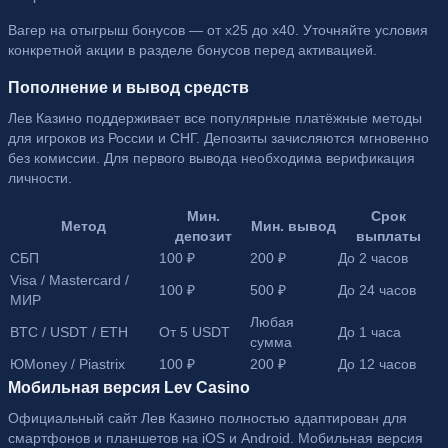
Вагер на отыгрыш бонусов — от х25 до х40. Уточняйте условия
конкретной акции в разделе бонусов перед активацией.
Пополнение и вывод средств
Лев Казино поддерживает все популярные платёжные методы
для игроков из России и СНГ. Депозиты зачисляются мгновенно
без комиссии. Для первого вывода необходима верификация
личности.
Мин.
Срок
Метод
Мин. вывод
депозит
выплаты
СБП
100 ₽
200 ₽
До 2 часов
Visa / Mastercard /
100 ₽
500 ₽
До 24 часов
МИР
Любая
BTC / USDT / ETH
От 5 USDT
До 1 часа
сумма
ЮMoney / Piastrix
100 ₽
200 ₽
До 12 часов
Мобильная версия Lev Casino
Официальный сайт Лев Казино полностью адаптирован для
смартфонов и планшетов на iOS и Android. Мобильная версия