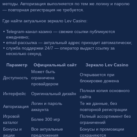
методы. Авторизация выполняется по тем же логину и паролю
— повторная регистрация не требуется.
Где найти актуальное зеркало Lev Casino:
Telegram-канал казино — свежие ссылки публикуются
ежедневно;
email-рассылка — актуальный адрес приходит автоматически;
служба поддержки 24/7 — оператор выдаст ссылку за
несколько секунд.
Параметр
Официальный сайт
Зеркало Lev Casino
Может быть
Открывается при
Доступность
ограничена
блокировке домена
провайдером
Полная копия основного
Интерфейс
Оригинальный дизайн
сайта
Логин и пароль
Те же данные, без
Авторизация
аккаунта
повторной регистрации
Игровой
Полный ассортимент без
Более 300 игр
каталог
ограничений
Бонусы и
Все актуальные
Бонусы и промоакции
акции
предложения
сохраняются