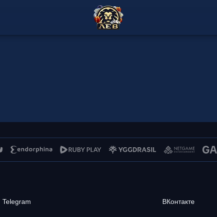
Telegram
ВКонтакте