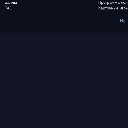
Баллы
Программа лоя
FAQ
Карточные игр
Игро